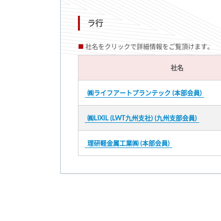
ラ行
社名をクリックで詳細情報をご覧頂けます。
社名
㈱ライフアートプランテック (本部会員)
㈱LIXIL (LWT九州支社) (九州支部会員)
理研軽金属工業㈱ (本部会員)