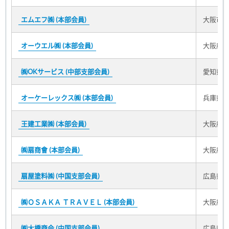
エムエフ㈱ (本部会員)
大阪市淀
オーウエル㈱ (本部会員)
大阪府大
㈱OKサービス (中部支部会員)
愛知県名
オーケーレックス㈱ (本部会員)
兵庫県神
王建工業㈱ (本部会員)
大阪府大
㈱扇商會 (本部会員)
大阪府大
扇屋塗料㈱ (中国支部会員)
広島県広
㈱ＯＳＡＫＡ ＴＲＡＶＥＬ (本部会員)
大阪府大
㈱大橋商会 (中国支部会員)
広島県広