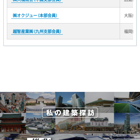
㈱オクジュー (本部会員)
大阪府大
越智産業㈱ (九州支部会員)
福岡県福