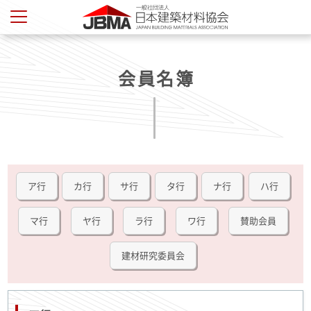
会員名簿
ア行
カ行
サ行
タ行
ナ行
ハ行
マ行
ヤ行
ラ行
ワ行
賛助会員
建材研究委員会