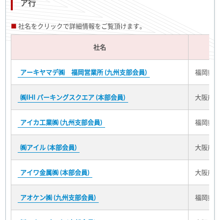
ア行
社名をクリックで詳細情報をご覧頂けます。
社名
アーキヤマデ㈱ 福岡営業所 (九州支部会員)
福岡県福
㈱IHI パーキングスクエア (本部会員)
大阪府大
アイカ工業㈱ (九州支部会員)
福岡県福
㈱アイル (本部会員)
大阪府大
アイワ金属㈱ (本部会員)
大阪府東
アオケン㈱ (九州支部会員)
福岡県福