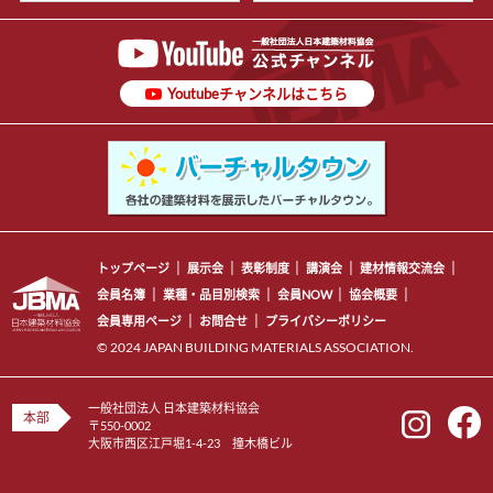
Youtubeチャンネルはこちら
トップページ
展示会
表彰制度
講演会
建材情報交流会
会員名簿
業種・品目別検索
会員NOW
協会概要
会員専用ページ
お問合せ
プライバシーポリシー
© 2024 JAPAN BUILDING MATERIALS ASSOCIATION.
一般社団法人 日本建築材料協会
本部
〒550-0002
大阪市西区江戸堀1-4-23 撞木橋ビル